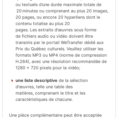
ou textuels d’une durée maximale totale de
20 minutes ou comprenant au plus 20 images,
20 pages
,
ou
encore
20 hyperliens
dont le
contenu totalise
au plus
20
pages.
Les
extraits
d’œuvres
sous forme
de
fichiers
audio ou vidéo
doivent
être
transmis par
le
portail
WeTransfer dédié aux
Prix du Québec
culturels
. Veuillez utiliser
les
formats MP3 ou MP4 (norme de compression
H.264), avec une résolution recommandée de
1280 x 720 pixels pour la
vidéo;
une
l
iste descriptive
de la sélection
d’œuvres
,
telle une table des
matières
,
comprenant l
e titre et les
caractéristiques de
chacune
.
Une pièce complémentaire peut être acceptée