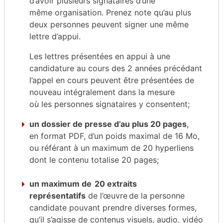
d’avoir plusieurs signataires d’une
même
organisation.
Prenez note qu’au plus
deux personnes peuvent signer une même
lettre d’appui.
Les lettres présentées en appui à une
candidature au cours des 2 années précédant
l’appel
en cours peuvent être
présentées
de
nouveau intégralement dans la mesure
où
l
es
personne
s
signataire
s
y consent
ent
;
un
dossier de presse d’au plus 20
pages
,
en
format PDF,
d’un poids maximal de 16 Mo,
ou référant à un maximum de 20 hyperliens
dont le contenu totalise 20 pages;
un
maximum de 20 extraits
représentatifs
de l’œuvre de la personne
candidate pouvant prendre diverses formes,
qu’il s’agisse de contenus visuels, audio, vidéo