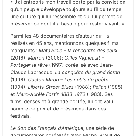
« J’ai entrepris mon travail porté par la conviction
qu’un peuple développe toujours au fil du temps
une culture qui lui ressemble et qui lui permet de
préserver ce dont il a besoin pour rester vivant. »
Parmi les 48 documentaires d’auteur qu’il a
réalisés en 45 ans, mentionnons quelques films
marquants :
Matawinie – la rencontre des eaux
(2016);
Marron
(2006);
Gilles Vigneault –
Portager le rêve
(1997) coréalisé avec Jean-
Claude Labrecque;
La conquête du grand écran
(1996);
Gaston Miron – Les outils du poète
(1994);
Liberty Street Blues
(1988);
Pellan
(1985)
et
Marc-Aurèle Fortin 1888-1970
(1983). Ses
films, denses et à grande portée, lui ont valu
nombre de prix et de présences dans des
festivals.
Le Son des Français d’Amérique
, une série de
documentaires coréalisés avec Michel Brault de