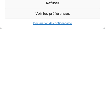
Gilles Tremblay
Joseph Rouleau
Refuser
Voir les préférences
Déclaration de confidentialité
1989
1988
Jeanne Renaud
John Newmark