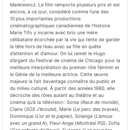
Mankiewicz. Le film remporte plusieurs prix et est
encore, à ce jour, considéré comme l’une des
10 plus importantes productions
cinématographiques canadiennes de l’histoire.
Marie Tifo y incarne avec brio une mère
célibataire écorchée par la vie qui tente de garder
la tête hors de l’eau avec sa fille en quête
d’attention et d’amour. On lui remet le Hugo
d’argent du Festival de cinéma de Chicago pour la
meilleure interprétation du premier rôle féminin et
le Génie de la meilleure actrice. Cette œuvre
majeure la fait davantage connaître du public et
du milieu culturel. À partir des années 1980, elle
décroche des rôles autant au théâtre et au
cinéma qu’à la télévision : Sonia (
Race de monde
),
Claire (
SOS J’écoute
), Marie (
Le parc des braves
),
Dominique (
L’or et le papier
), Solange (
L’amour
avec un grand A
), Fleur-Ange (
Montréal PQ
), Zofia
(
Ces enfants d’ailleurs
), Suzanne (
Les poupées