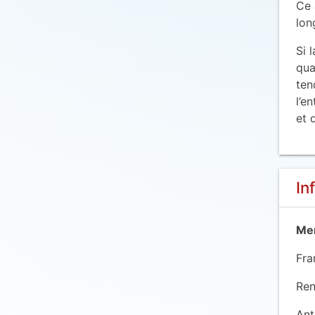
Ce 
lon
Si 
qua
ten
l’e
et 
In
Mem
Fra
Ren
Ant