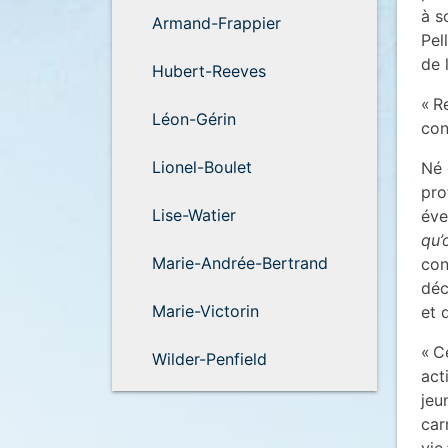
à s
Armand-Frappier
Pel
de 
Hubert-Reeves
« R
Léon-Gérin
con
Lionel-Boulet
Né 
pro
Lise-Watier
éve
qu’
Marie-Andrée-Bertrand
con
déc
Marie-Victorin
et 
« C
Wilder-Penfield
act
jeu
car
vie 