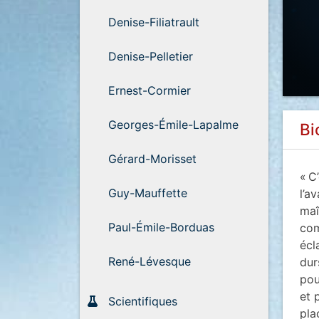
Denise-Filiatrault
Denise-Pelletier
Ernest-Cormier
Georges-Émile-Lapalme
Bi
Gérard-Morisset
« C
Guy-Mauffette
l’a
maî
Paul-Émile-Borduas
com
écl
René-Lévesque
dur
pou
et 
Scientifiques
pla