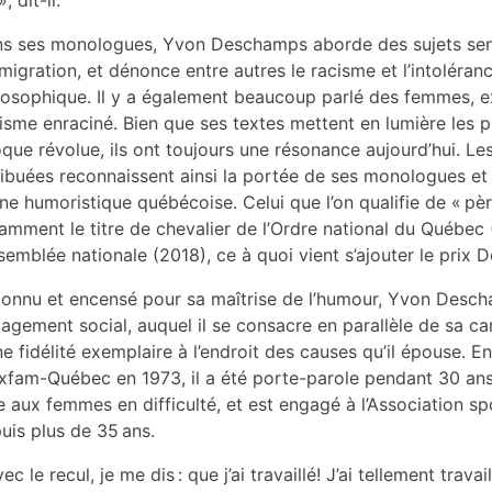
s ses monologues, Yvon Deschamps aborde des sujets sensi
mmigration, et dénonce entre autres le racisme et l’intoléra
losophique. Il y a également beaucoup parlé des femmes, e
isme enraciné. Bien que ses textes mettent en lumière les 
que révolue, ils ont toujours une résonance aujourd’hui. Les
ribuées reconnaissent ainsi la portée de ses monologues et 
ne humoristique québécoise. Celui que l’on qualifie de « pè
amment le titre de chevalier de l’Ordre national du Québec (
ssemblée nationale (2018), ce à quoi vient s’ajouter le prix D
onnu et encensé pour sa maîtrise de l’humour, Yvon Descha
agement social, auquel il se consacre en parallèle de sa ca
ne fidélité exemplaire à l’endroit des causes qu’il épouse. En
xfam-Québec en 1973, il a été porte-parole pendant 30 ans
e aux femmes en difficulté, et est engagé à l’Association 
uis plus de 35 ans.
vec le recul, je me dis : que j’ai travaillé! J’ai tellement trava