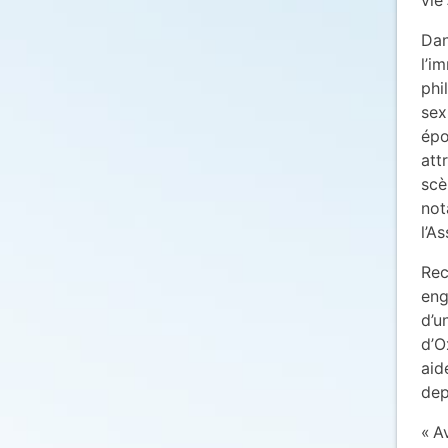
Dan
l’i
phi
sex
épo
att
scè
not
l’A
Rec
eng
d’u
d’O
aid
dep
« A