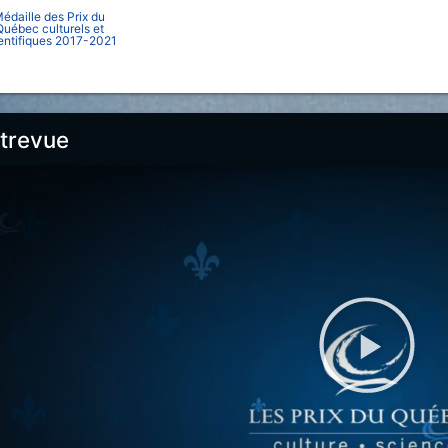
édaille des Prix du
Québec culturels et
entifiques 2017-2021
trevue