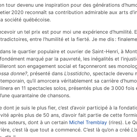
on tour devenu une inspiration pour des générations d’humor
letier 2020 reconnaît sa contribution admirable aux arts d’in
la société québécoise.
ecevoir un tel prix est pour moi une expérience d’humilité. 
tradictoires, entre l’humilité et la fierté. Je me dis : finalemen
dans le quartier populaire et ouvrier de Saint-Henri, à Mo
fondément marqué par la pauvreté, les inégalités et l’injusti
illeront son engagement social et façonneront ses monolog
ossa donne?
, présenté dans
L’osstidcho
, spectacle devenu 
temporain, qu’il amorcera véritablement sa carrière d’humor
linera en 11 spectacles solos, présentés plus de 3 000 fo
d’une quarantaine de chansons.
e dont je suis le plus fier, c’est d’avoir participé à la fond
ivité après plus de 50 ans, d’avoir fait partie de cette for
nes auteurs, dont à un certain
Michel Tremblay
(rires). Le 
rière, c’est là que tout a commencé. C’est là qu’on a créé
L’
», dit-il.