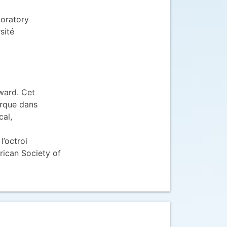
boratory
sité
ward. Cet
arque dans
cal,
l’octroi
rican Society of