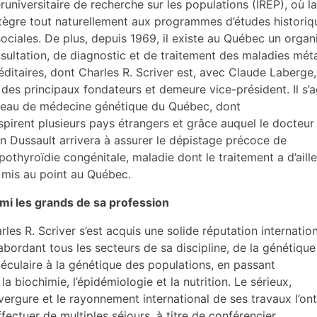
eruniversitaire de recherche sur les populations (IREP), où l
ntègre tout naturellement aux programmes d’études historiq
sociales. De plus, depuis 1969, il existe au Québec un orga
sultation, de diagnostic et de traitement des maladies mét
éditaires, dont Charles R. Scriver est, avec Claude Laberge,
n des principaux fondateurs et demeure vice-président. Il s’a
eau de médecine génétique du Québec, dont
nspirent plusieurs pays étrangers et grâce auquel le docteur
n Dussault arrivera à assurer le dépistage précoce de
ypothyroïdie congénitale, maladie dont le traitement a d’aill
 mis au point au Québec.
mi les grands de sa profession
rles R. Scriver s’est acquis une solide réputation internatio
abordant tous les secteurs de sa discipline, de la génétique
éculaire à la génétique des populations, en passant
 la biochimie, l’épidémiologie et la nutrition. Le sérieux,
nvergure et le rayonnement international de ses travaux l’o
ffectuer de multiples séjours, à titre de conférencier