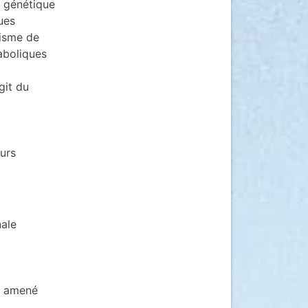
a génétique
ues
nisme de
aboliques
git du
eurs
nale
nt amené