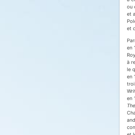
ou 
et 
Pol
et d
Par
en 
Roy
à r
le 
en 
tro
Wri
en 
The
Cha
and
con
et 