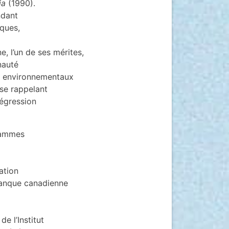
ia
(1990).
ndant
iques,
, l’un de ses mérites,
nauté
rs environnementaux
 se rappelant
régression
grammes
ation
banque canadienne
e l’Institut