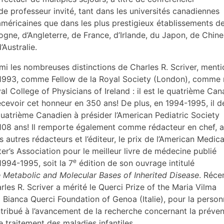
de professeur invité, tant dans les universités canadiennes
américaines que dans les plus prestigieux établissements d
ogne, d’Angleterre, de France, d’Irlande, du Japon, de Chine,
’Australie.
mi les nombreuses distinctions de Charles R. Scriver, ment
1993, comme Fellow de la Royal Society (London), comme
al College of Physicians of Ireland : il est le quatrième Can
ecevoir cet honneur en 350 ans! De plus, en 1994-1995, il d
quatrième Canadien à présider l’American Pediatric Society
108 ans! Il remporte également comme rédacteur en chef, 
is autres rédacteurs et l’éditeur, le prix de l’American Medica
ter’s Association pour le meilleur livre de médecine publié
e
1994-1995, soit la 7
édition de son ouvrage intitulé
 Metabolic and Molecular Bases of Inherited Disease
. Réc
rles R. Scriver a mérité le Querci Prize of the Maria Vilma
 Bianca Querci Foundation of Genoa (Italie), pour la person
tribué à l’avancement de la recherche concernant la préven
le traitement des maladies infantiles.