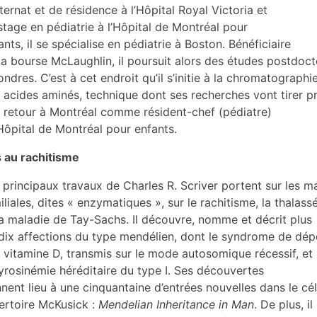
nternat et de résidence à l’Hôpital Royal Victoria et
stage en pédiatrie à l’Hôpital de Montréal pour
ants, il se spécialise en pédiatrie à Boston. Bénéficiaire
la bourse McLaughlin, il poursuit alors des études postdoct
ondres. C’est à cet endroit qu’il s’initie à la chromatographi
 acides aminés, technique dont ses recherches vont tirer pr
 retour à Montréal comme résident-chef (pédiatre)
’Hôpital de Montréal pour enfants.
 au rachitisme
 principaux travaux de Charles R. Scriver portent sur les 
iliales, dites « enzymatiques », sur le rachitisme, la thalass
la maladie de Tay-Sachs. Il découvre, nomme et décrit plus
dix affections du type mendélien, dont le syndrome de dé
a vitamine D, transmis sur le mode autosomique récessif, et
tyrosinémie héréditaire du type I. Ses découvertes
nent lieu à une cinquantaine d’entrées nouvelles dans le cé
ertoire McKusick :
Mendelian Inheritance in Man
. De plus, il