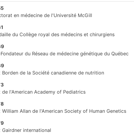
55
torat en médecine de l'Université McGill
61
aille du Collège royal des médecins et chirurgiens
69
Fondateur du Réseau de médecine génétique du Québec
69
x Borden de la Société canadienne de nutrition
73
x de l'American Academy of Pediatrics
78
x William Allan de l'American Society of Human Genetics
79
x Gairdner international