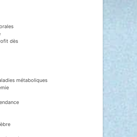
orales
e
ofit dès
maladies métaboliques
émie
pendance
lèbre