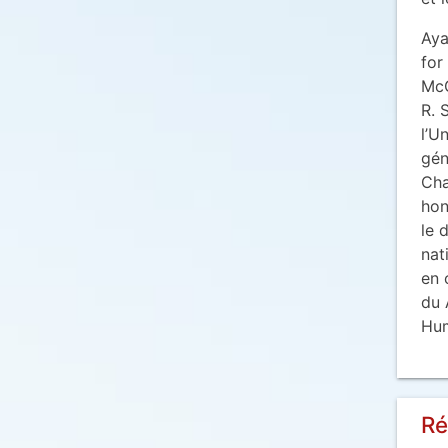
Aya
for
McG
R. 
l’U
gén
Cha
hon
le 
nat
en 
du 
Hum
Ré