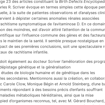
ige 23 des articles constituant la
Birth Defects Encycloped
rles R. Scriver évoque en termes simples cette époque pe
uelle, à la suite de patientes observations et d’analyses clin
parvient à dépister certaines anomalies rénales associées
rachitisme symptomatique de l’avitaminose D. En ce domaine
non des moindres, est d’avoir attiré l’attention de la commu
entifique sur l’influence commune des gènes et des facteu
s le maintien de la santé. Il semble presque nostalgique en
mpact de ses premières conclusions, soit une spectaculaire 
taux de rachitisme infantile.
doit également au docteur Scriver l’amélioration des pro
dépistage génétique et la généralisation
 études de biologie humaine et de génétique dans les
les secondaires. Mentionnons aussi la création, en collabor
c Carole Clow, Monique Bégin et Arnold Steinberg, d’une 
liments répondant à des besoins précis d’enfants souffrant
maladies métaboliques héréditaires, ainsi que la mise
 pied d’organismes reconnus, tel, avec M. Gérard Bouchard, d