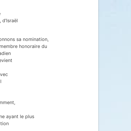
e
 d’Israël
ionnons sa nomination,
 membre honoraire du
adien
evient
avec
l
emment,
ne ayant le plus
tion