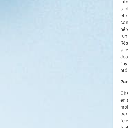
int
s’i
et 
con
hér
l’u
Rés
s’i
Jea
l’h
été
Par
Cha
en 
mol
par
l’e
à e