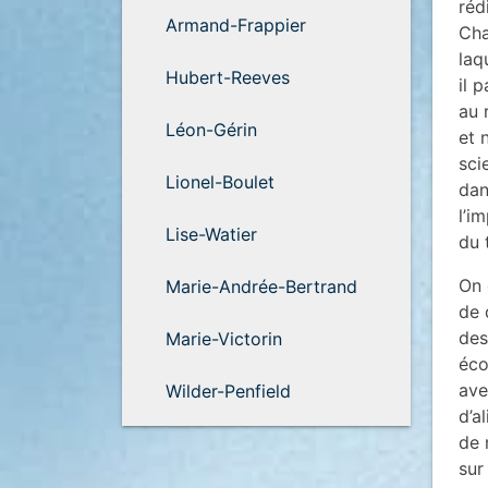
réd
Armand-Frappier
Cha
laq
Hubert-Reeves
il 
au 
Léon-Gérin
et 
sci
Lionel-Boulet
dan
l’i
Lise-Watier
du 
On 
Marie-Andrée-Bertrand
de 
des
Marie-Victorin
éco
ave
Wilder-Penfield
d’a
de 
sur