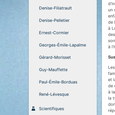
d’i
Denise-Filiatrault
un 
enf
Denise-Pelletier
de 
à L
Ernest-Cormier
des
son
Georges-Émile-Lapalme
à l
Sus
Gérard-Morisset
Les
Guy-Mauffette
fam
et 
Paul-Émile-Borduas
de 
à l
René-Lévesque
la 
don
Scientifiques
rép