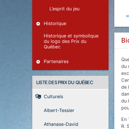
L’esprit du jeu
s
Historique
Historique et symbolique
Bi
du logo des Prix du
Québec
Que
Partenaires
du 
exc
Cer
LISTE DES PRIX DU QUÉBEC
de 
dan
Culturels
du 
pou
Albert-Tessier
En 
Athanase-David
R. 