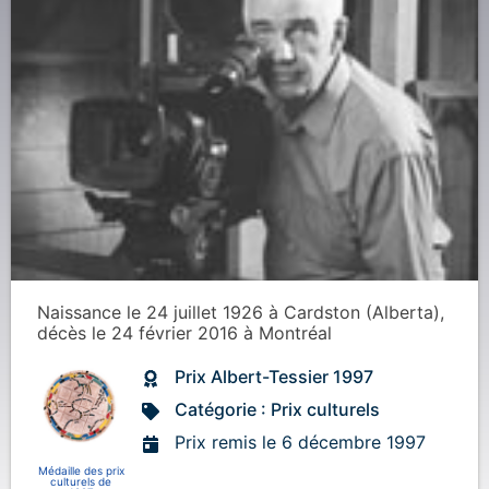
Naissance
le 24 juillet 1926
à
Cardston (Alberta)
,
décès
le 24 février 2016
à
Montréal
Prix Albert-Tessier 1997
Catégorie : Prix culturels
Prix remis le 6 décembre 1997
Médaille des prix
culturels de