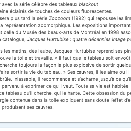
r avec la série célèbre des tableaux
blackout
eine éclairés de touches de couleurs fluorescentes.
sera plus tard la série
Zoozoom
(1992) qui repousse les lim
la représentation zoomorphique. Les expositions important
t celle du Musée des beaux-arts de Montréal en 1998 asso
n catalogue,
Jacques Hurtubise : quatre décennies image p
s les matins, dès l’aube, Jacques Hurtubise reprend ses pi
rouve la toile et travaille. « Il faut que le tableau soit envoût
cherche toujours la façon la plus explosive de sortir quelq
faire sortir la vie du tableau. » Ses œuvres, il les aime ou il
 brûle. Inlassable, il recommence et s’acharne jusqu’à ce qu’i
t parvenu à exprimer ce qu’il veut. Toute sa vie est habitée
ce tableau qu’il cherche, qui le hante. Cette obsession du pe
rgie contenue dans la toile expliquent sans doute l’effet d
 produisent ses œuvres.