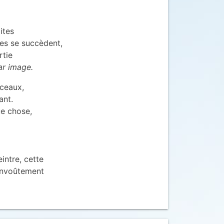
ites
es se succèdent,
rtie
ar image.
nceaux,
ant.
ue chose,
l
intre, cette
’envoûtement