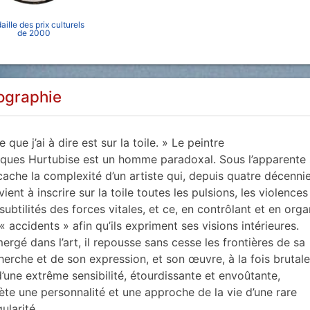
ille des prix culturels
de 2000
ographie
e que j’ai à dire est sur la toile. » Le peintre
ques Hurtubise est un homme paradoxal. Sous l’apparente s
cache la complexité d’un artiste qui, depuis quatre décennie
vient à inscrire sur la toile toutes les pulsions, les violences
 subtilités des forces vitales, et ce, en contrôlant et en orga
 « accidents » afin qu’ils expriment ses visions intérieures.
ergé dans l’art, il repousse sans cesse les frontières de sa
herche et de son expression, et son œuvre, à la fois brutale
d’une extrême sensibilité, étourdissante et envoûtante,
lète une personnalité et une approche de la vie d’une rare
gularité.