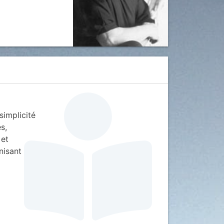
implicité
s,
 et
nisant