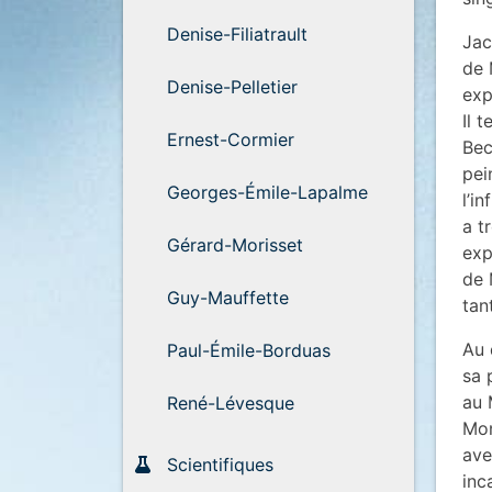
Denise-Filiatrault
Jac
de 
Denise-Pelletier
exp
Il 
Ernest-Cormier
Bec
pei
Georges-Émile-Lapalme
l’i
a t
Gérard-Morisset
exp
de 
Guy-Mauffette
tan
Au 
Paul-Émile-Borduas
sa 
au 
René-Lévesque
Mon
ave
Scientifiques
inc