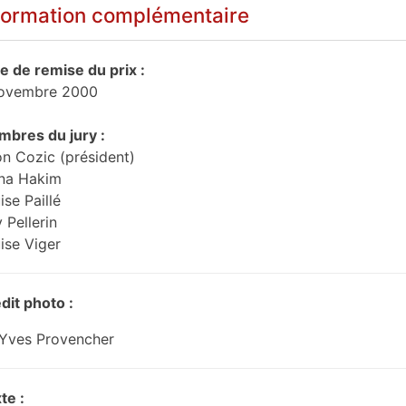
formation complémentaire
e de remise du prix :
ovembre 2000
bres du jury :
n Cozic (président)
na Hakim
ise Paillé
 Pellerin
ise Viger
dit photo :
Yves Provencher
te :