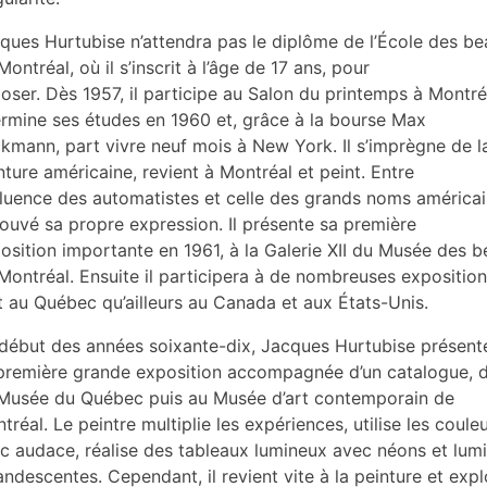
ques Hurtubise n’attendra pas le diplôme de l’École des be
Montréal, où il s’inscrit à l’âge de 17 ans, pour
oser. Dès 1957, il participe au Salon du printemps à Montré
termine ses études en 1960 et, grâce à la bourse Max
kmann, part vivre neuf mois à New York. Il s’imprègne de l
nture américaine, revient à Montréal et peint. Entre
nfluence des automatistes et celle des grands noms américain
rouvé sa propre expression. Il présente sa première
osition importante en 1961, à la Galerie XII du Musée des 
Montréal. Ensuite il participera à de nombreuses exposition
t au Québec qu’ailleurs au Canada et aux États-Unis.
début des années soixante-dix, Jacques Hurtubise présent
première grande exposition accompagnée d’un catalogue, 
Musée du Québec puis au Musée d’art contemporain de
tréal. Le peintre multiplie les expériences, utilise les coule
c audace, réalise des tableaux lumineux avec néons et lum
andescentes. Cependant, il revient vite à la peinture et expl