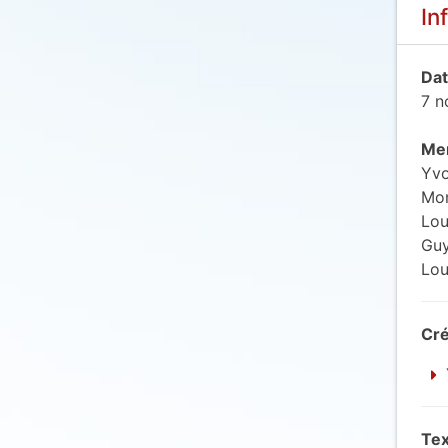
In
Dat
7 n
Mem
Yvo
Mo
Lou
Guy
Lou
Cré
Tex