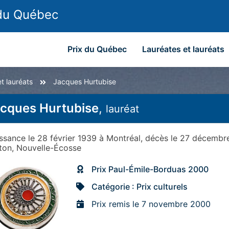
 du Québec
Prix du Québec
Lauréates et lauréats
t lauréats
Jacques Hurtubise
cques Hurtubise
,
lauréat
issance
le 28 février 1939
à
Montréal
, décès
le 27 décembr
ton, Nouvelle-Écosse
Prix Paul-Émile-Borduas 2000
Catégorie : Prix culturels
Prix remis le 7 novembre 2000