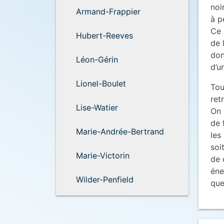
noi
Armand-Frappier
à p
Ce 
Hubert-Reeves
de 
don
Léon-Gérin
d’u
Lionel-Boulet
Tou
ret
Lise-Watier
On 
de 
Marie-Andrée-Bertrand
les
soi
Marie-Victorin
de 
éne
Wilder-Penfield
que