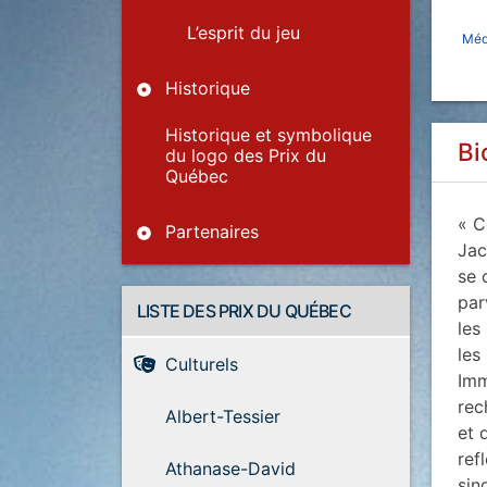
L’esprit du jeu
Méda
Historique
Historique et symbolique
Bi
du logo des Prix du
Québec
« C
Partenaires
Jac
se 
par
LISTE DES PRIX DU QUÉBEC
les
les
Culturels
Imm
rec
Albert-Tessier
et 
ref
Athanase-David
sin