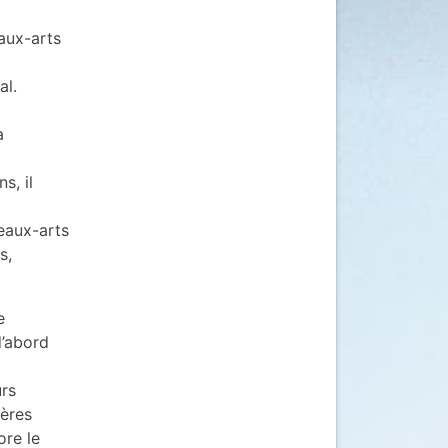
aux-arts
al.
a
s, il
beaux-arts
s,
e
d’abord
urs
ières
ore le