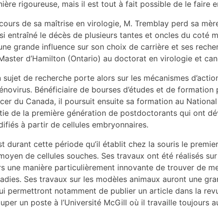
ière rigoureuse, mais il est tout à fait possible de le faire 
cours de sa maîtrise en virologie, M. Tremblay perd sa mère 
si entraîné le décès de plusieurs tantes et oncles du coté m
une grande influence sur son choix de carrière et ses recherch
aster d’Hamilton (Ontario) au doctorat en virologie et can
 sujet de recherche porte alors sur les mécanismes d’acti
dénovirus. Bénéficiaire de bourses d’études et de formation p
cer du Canada, il poursuit ensuite sa formation au National I
tie de la première génération de postdoctorants qui ont 
ifiés à partir de cellules embryonnaires.
st durant cette période qu’il établit chez la souris le prem
moyen de cellules souches. Ses travaux ont été réalisés su
rs une manière particulièrement innovante de trouver de me
adies. Ses travaux sur les modèles animaux auront une grand
 lui permettront notamment de publier un article dans la rev
uper un poste à l’Université McGill où il travaille toujours a