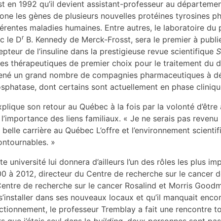
st en 1992 qu’il devient assistant-professeur au départemen
clone les gènes de plusieurs nouvelles protéines tyrosines
férentes maladies humaines. Entre autres, le laboratoire du
r
c le D
B. Kennedy de Merck-Frosst, sera le premier à publie
epteur de l’insuline dans la prestigieuse revue scientifique
S
les thérapeutiques de premier choix pour le traitement du di
né un grand nombre de compagnies pharmaceutiques à dév
sphatase, dont certains sont actuellement en phase cliniqu
explique son retour au Québec à la fois par la volonté d’êtr
 l’importance des liens familiaux. « Je ne serais pas revenu si
 belle carrière au Québec L’offre et l’environnement scientif
ontournables. »
te université lui donnera d’ailleurs l’un des rôles les plus 
0 à 2012, directeur du Centre de recherche sur le cancer de
Centre de recherche sur le cancer Rosalind et Morris Goodma
s’installer dans ses nouveaux locaux et qu’il manquait enco
ctionnement, le professeur Tremblay a fait une rencontre tout
rs que j’étais seul dans le
building
, deux personnes sont pas