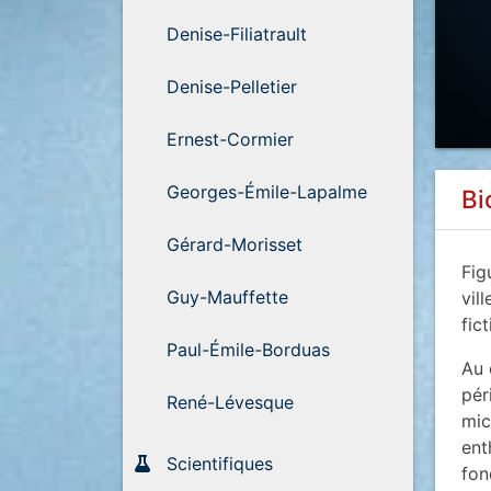
Denise-Filiatrault
Denise-Pelletier
Ernest-Cormier
Georges-Émile-Lapalme
Bi
Gérard-Morisset
Fig
Guy-Mauffette
vil
fict
Paul-Émile-Borduas
Au 
pér
René-Lévesque
mic
ent
Scientifiques
fon