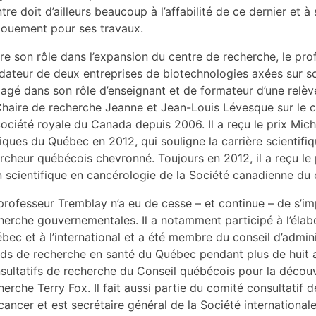
tre doit d’ailleurs beaucoup à l’affabilité de ce dernier et 
ouement pour ses travaux.
re son rôle dans l’expansion du centre de recherche, le pr
dateur de deux entreprises de biotechnologies axées sur son
agé dans son rôle d’enseignant et de formateur d’une relève s
Chaire de recherche Jeanne et Jean-Louis Lévesque sur le c
Société royale du Canada depuis 2006. Il a reçu le prix Mic
niques du Québec en 2012, qui souligne la carrière scientifiq
rcheur québécois chevronné. Toujours en 2012, il a reçu le
n scientifique en cancérologie de la Société canadienne du 
professeur Tremblay n’a eu de cesse – et continue – de s’i
herche gouvernementales. Il a notamment participé à l’élabo
bec et à l’international et a été membre du conseil d’admini
ds de recherche en santé du Québec pendant plus de huit a
sultatifs de recherche du Conseil québécois pour la découv
herche Terry Fox. Il fait aussi partie du comité consultatif
cancer et est secrétaire général de la Société internationale