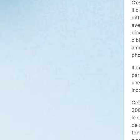
C’e
il 
dif
ave
réc
cib
ame
pho
Il 
par
une
inc
Cet
200
le 
de 
fon
alo