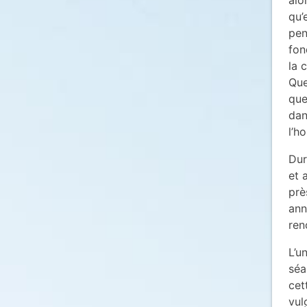
qu’
pen
fon
la 
Que
que
dan
l’h
Dur
et 
prè
ann
ren
L’u
séa
cet
vul