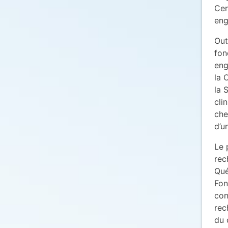
Cen
eng
Out
fon
eng
la 
la 
cli
che
d’u
Le 
rec
Qué
Fon
con
rec
du 