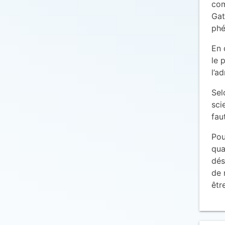
com
Gat
phé
En 
le 
l’a
Sel
sci
fau
Pou
qua
dés
de 
êtr