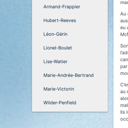
man
Armand-Frappier
Au 
Hubert-Reeves
aus
eu 
Léon-Gérin
McM
Son
Lionel-Boulet
l’a
can
Lise-Watier
par
mod
Marie-Andrée-Bertrand
C’e
Marie-Victorin
au 
alo
Wilder-Penfield
mal
Ils
occ