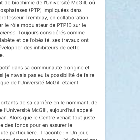
t de biochimie de l’Université McGill, où
 phosphatases (PTP) impliquées dans
 professeur Tremblay, en collaboration
r le rôle modulateur de PTP1B sur le
cience
. Toujours considérés comme
abète et de l’obésité, ses travaux ont
elopper des inhibiteurs de cette
e.
e actif dans sa communauté d’origine et
 je n’avais pas eu la possibilité de faire
ique de l’Université McGill étaient
importants de sa carrière en le nommant, de
 l’Université McGill, aujourd’hui appelé
n. Alors que le Centre venait tout juste
re des fonds pour en assurer le
e particulière. Il raconte : « Un jour,
sées devant mon bureau. J’ai d’abord cru