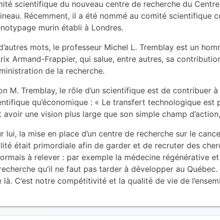
ité scientifique du nouveau centre de recherche du Centre
ineau. Récemment, il a été nommé au comité scientifique co
notypage murin établi à Londres.
d’autres mots, le professeur Michel L. Tremblay est un homme
prix Armand-Frappier, qui salue, entre autres, sa contributio
dministration de la recherche.
on M. Tremblay, le rôle d’un scientifique est de contribuer 
entifique qu’économique : « Le transfert technologique est 
t avoir une vision plus large que son simple champ d’action
r lui, la mise en place d’un centre de recherche sur le canc
lité était primordiale afin de garder et de recruter des cher
ormais à relever : par exemple la médecine régénérative et
recherche qu’il ne faut pas tarder à développer au Québec.
e là. C’est notre compétitivité et la qualité de vie de l’ens