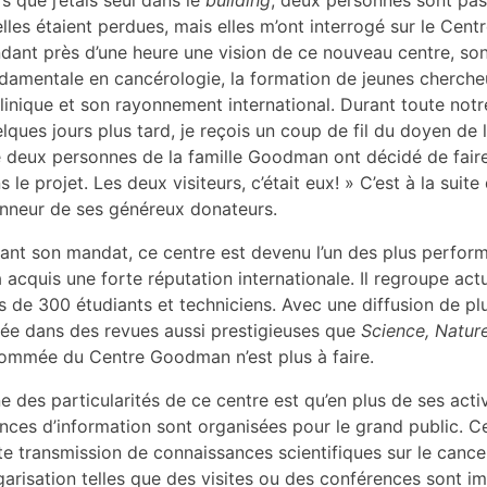
elles étaient perdues, mais elles m’ont interrogé sur le Centr
dant près d’une heure une vision de ce nouveau centre, son
damentale en cancérologie, la formation de jeunes chercheu
clinique et son rayonnement international. Durant toute notre
lques jours plus tard, je reçois un coup de fil du doyen d
 deux personnes de la famille Goodman ont décidé de faire
s le projet. Les deux visiteurs, c’était eux! » C’est à la su
onneur de ses généreux donateurs.
ant son mandat, ce centre est devenu l’un des plus perfo
a acquis une forte réputation internationale. Il regroupe a
s de 300 étudiants et techniciens. Avec une diffusion de plu
ée dans des revues aussi prestigieuses que
Science, Natur
ommée du Centre Goodman n’est plus à faire.
ne des particularités de ce centre est qu’en plus de ses acti
nces d’information sont organisées pour le grand public. Ce
te transmission de connaissances scientifiques sur le cance
garisation telles que des visites ou des conférences sont i