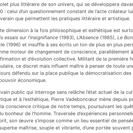
volet plus littéraire de son univers, qui se développera dav
0 : celui d’un questionnement constant de l’acte créateur
verain que permettent les pratiques littéraire et artistique.
te dimension à la fois philosophique et esthétique est su
is essais sur l’insignifiance
(1983),
L’Absence
(1985),
Le Bon
cle
(1996) et insuffle à ses écrits un ton de plus en plus pers
me moteur de changement de conscience, parallèlement à l’
ffirmation et d’évolution collective. Militant de la première
ulaire, ce discret mais influent maître à penser de toute un
jours défendu sur la place publique la démocratisation des
pouvoir économique.
ivain public qui interroge sans relâche l’état actuel de la c
itique et à l’esthétique, Pierre Vadeboncœur mène depuis p
 la conscience critique de notre temps, poursuivant les quê
du bonheur de l’homme. Traversée d’expériences personnell
sprit, son œuvre s’impose comme un lieu essentiel de pens
superbe maîtrise, souple et vibrante, d’une portée souvent 