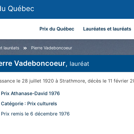
 du Québec
Prix du Québec
Lauréates et lauréats
t lauréats
Pierre Vadeboncoeur
erre Vadeboncoeur
,
lauréat
issance
le 28 juillet 1920
à
Strathmore
, décès
le 11 février 
Prix Athanase-David 1976
Catégorie : Prix culturels
Prix remis le 6 décembre 1976