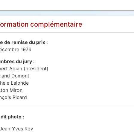
formation complémentaire
e de remise du prix :
écembre 1976
bres du jury :
ert Aquin (président)
nand Dumont
hèle Lalonde
ton Miron
nçois Ricard
dit photo :
Jean-Yves Roy