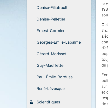
le 
Denise-Filiatrault
198
sou
Denise-Pelletier
Cet
Tro
Ernest-Cormier
siè
com
Georges-Émile-Lapalme
d’a
pop
Gérard-Morisset
tou
du 
Guy-Mauffette
Écr
Paul-Émile-Borduas
pol
sur
René-Lévesque
et 
l’e
Scientifiques
de 