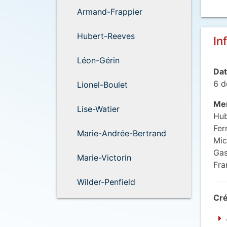
Armand-Frappier
Hubert-Reeves
In
Léon-Gérin
Dat
6 d
Lionel-Boulet
Mem
Lise-Watier
Hub
Fer
Marie-Andrée-Bertrand
Mic
Gas
Marie-Victorin
Fra
Wilder-Penfield
Cré