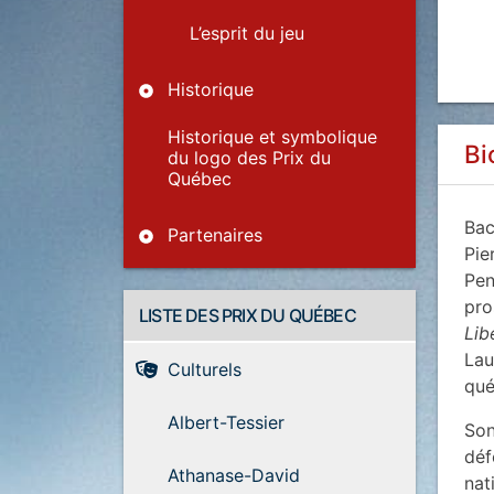
L’esprit du jeu
Historique
Historique et symbolique
Bi
du logo des Prix du
Québec
Bac
Partenaires
Pie
Pen
pro
LISTE DES PRIX DU QUÉBEC
Lib
Lau
Culturels
qué
Albert-Tessier
Son
déf
Athanase-David
nat