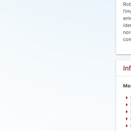
Rob
l’i
ent
ide
nor
com
In
Mem