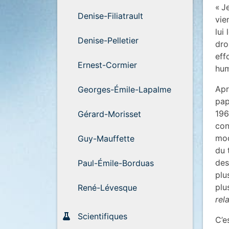
« J
Denise-Filiatrault
vie
lui
Denise-Pelletier
dro
eff
Ernest-Cormier
hum
Apr
Georges-Émile-Lapalme
pap
196
Gérard-Morisset
con
mod
Guy-Mauffette
du 
des
Paul-Émile-Borduas
plu
plu
René-Lévesque
rel
Scientifiques
C’e