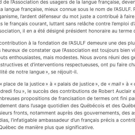
d de l’Association des usagers de la langue française, deven
la langue française, mieux connue sous le nom de l’ASULF. P
rganisme, l’ardent défenseur du mot juste a contribué à fa
s le français courant, luttant sans relâche contre l’emploi d
ssociation, il en a été désigné président honoraire au term
contribution à la fondation de l’ASULF demeure une des plus
s heureux de constater que l’Association est toujours bien v
uts enthousiastes, mais modestes. Nous avons réuni des g
structives et d’interventions respectueuses, ont pu faire c
lité de notre langue », se réjouit-il.
« place de la justice » à « palais de justice », de «
mail
» à « 
dredi fou », le succès des contributions de Robert Auclair es
breuses propositions de francisation de termes ont fini par
idement dans l’usage quotidien des Québécois et des Québé
sieurs fronts, notamment auprès des gouvernements, des as
ias, l’infatigable ambassadeur d’un français précis a contrib
Québec de manière plus que significative.