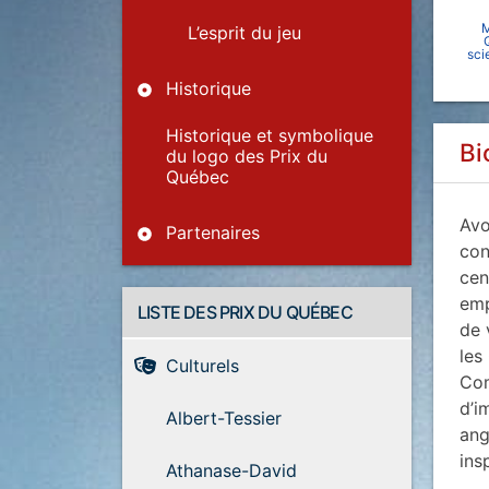
M
L’esprit du jeu
sci
Historique
Historique et symbolique
Bi
du logo des Prix du
Québec
Avo
Partenaires
con
cen
emp
LISTE DES PRIX DU QUÉBEC
de 
les
Culturels
Com
d’i
Albert-Tessier
ang
ins
Athanase-David