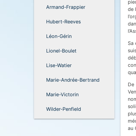
pie
Armand-Frappier
de 
l’o
Hubert-Reeves
dan
l’A
Léon-Gérin
Sa 
sui
Lionel-Boulet
déb
con
Lise-Watier
qua
Marie-Andrée-Bertrand
De 
Ven
Marie-Victorin
nom
sol
Wilder-Penfield
plu
méd
au 