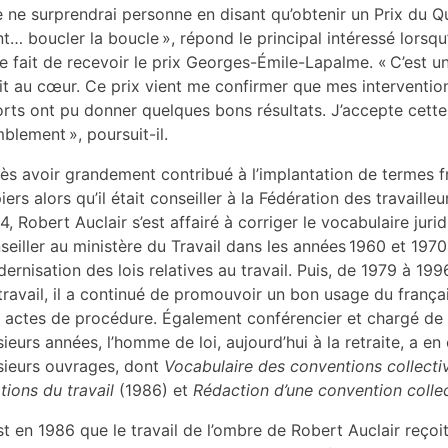
e ne surprendrai personne en disant qu’obtenir un Prix du Qu
nt… boucler la boucle », répond le principal intéressé lors
 le fait de recevoir le prix Georges-Émile-Lapalme. « C’est
it au cœur. Ce prix vient me confirmer que mes interventio
orts ont pu donner quelques bons résultats. J’accepte cette 
blement », poursuit-il.
ès avoir grandement contribué à l’implantation de termes fr
iers alors qu’il était conseiller à la Fédération des travaill
4, Robert Auclair s’est affairé à corriger le vocabulaire jur
seiller au ministère du Travail dans les années 1960 et 197
ernisation des lois relatives au travail. Puis, de 1979 à 1996
travail, il a continué de promouvoir un bon usage du frança
 actes de procédure. Également conférencier et chargé de c
sieurs années, l’homme de loi, aujourd’hui à la retraite, a e
sieurs ouvrages, dont
Vocabulaire des conventions collecti
ations du travail
(1986) et
Rédaction d’une convention colle
st en 1986 que le travail de l’ombre de Robert Auclair reço