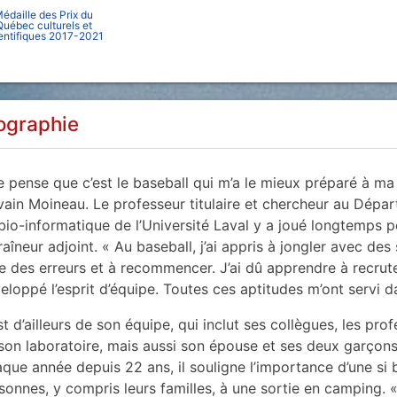
édaille des Prix du
Québec culturels et
entifiques 2017-2021
ographie
e pense que c’est le baseball qui m’a le mieux préparé à ma c
vain Moineau. Le professeur titulaire et chercheur au Dépa
bio-informatique de l’Université Laval y a joué longtemps p
raîneur adjoint. « Au baseball, j’ai appris à jongler avec des 
re des erreurs et à recommencer. J’ai dû apprendre à recrute
eloppé l’esprit d’équipe. Toutes ces aptitudes m’ont servi d
st d’ailleurs de son équipe, qui inclut ses collègues, les pro
son laboratoire, mais aussi son épouse et ses deux garçons,
que année depuis 22 ans, il souligne l’importance d’une si b
sonnes, y compris leurs familles, à une sortie en camping. 