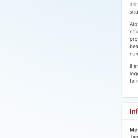
ani
sit
Alo
nou
pro
bea
nom
Il 
log
fai
In
Mem
Jam