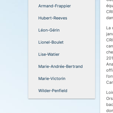
équ
Armand-Frappier
CRI
dan
Hubert-Reeves
La 
Léon-Gérin
jan
CRI
Lionel-Boulet
can
che
Lise-Watier
201
Ana
Marie-Andrée-Bertrand
off
l’o
Marie-Victorin
Can
Wilder-Penfield
Loi
Ors
bac
dom