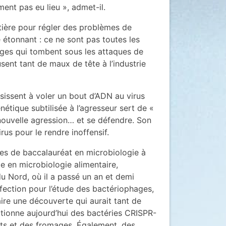
nt pas eu lieu », admet-il.
itière pour régler des problèmes de
étonnant : ce ne sont pas toutes les
ages qui tombent sous les attaques de
sent tant de maux de tête à l’industrie
ssissent à voler un bout d’ADN au virus
nétique subtilisée à l’agresseur sert de «
ne nouvelle agression… et se défendre. Son
s pour le rendre inoffensif.
des de baccalauréat en microbiologie à
cle en microbiologie alimentaire,
du Nord, où il a passé un an et demi
ffection pour l’étude des bactériophages,
faire une découverte qui aurait tant de
ectionne aujourd’hui des bactéries CRISPR-
rts et des fromages. Également, des