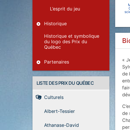
M
L’esprit du jeu
sci
Historique
Historique et symbolique
Bi
du logo des Prix du
Québec
« J
Partenaires
Syl
de 
ent
LISTE DES PRIX DU QUÉBEC
fai
dév
Culturels
C’e
Albert-Tessier
de 
Cha
Athanase-David
per