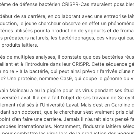
tème de défense bactérien CRISPR-Cas n’auraient possibleme
début de sa carrière, en collaborant avec une entreprise la
duction, le jeune chercheur observe en effet un phénomène 
téries utilisées pour la production de yogourts et de from
rs prédateurs naturels, les bactériophages, ces virus qui cau
 produits laitiers.
ès de multiples analyses, il constate que ces bactéries réu
aillant et à l’introduire dans leur CRISPR. Cette séquence gé
te noire » à la bactérie, qui peut ainsi prévoir l’arrivée d’u
e? Une protéine, nommée Cas9, qui coupe le génome du viru
vain Moineau a eu la piqûre pour les virus pendant ses étu
niversité Laval. Il a en a fait l’objet de ses travaux de 3e cy
lement réalisés à l’Université Laval. Mais c’est en Caroline 
dant son doctorat, que le chercheur s’est vraiment pris d’a
point d’en faire une carrière. Jamais il n’aurait alors pensé 
ombées internationales. Notamment, l’industrie laitière sél
 pour combattre les virus lors de la production des yogou