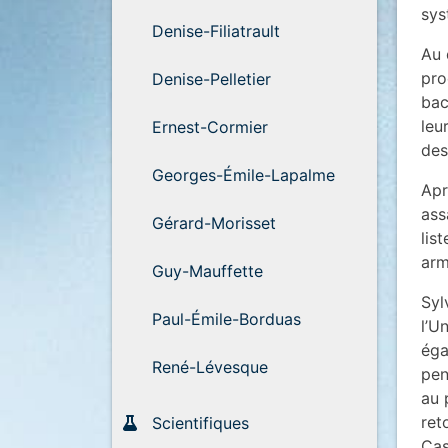
sys
Denise-Filiatrault
Au 
pro
Denise-Pelletier
bac
leu
Ernest-Cormier
des
Georges-Émile-Lapalme
Apr
ass
Gérard-Morisset
lis
arm
Guy-Mauffette
Syl
Paul-Émile-Borduas
l’U
éga
René-Lévesque
pen
au 
ret
Scientifiques
Cas