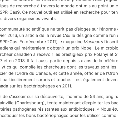
ipes de recherche à travers le monde ont mis au point un 
SPR-Cas9. Ce nouvel outil est utilisé en recherche pour te
s divers organismes vivants.
communauté scientifique ne tarit pas d’éloges sur l’énorme
vier 2016, un article de la revue
Cell
le désigne comme l’un 
SPR-Cas. En décembre 2017, le magazine
Maclean’s
l’inscr
adiens qui mériteraient d’obtenir un prix Nobel. Le microbiol
rcheur canadien à recevoir les prestigieux prix Polanyi et
7 et en 2013. Il fait aussi partie depuis six ans de la célèb
lytics qui compile les chercheurs dont les travaux sont les p
icier de l’Ordre du Canada, et cette année, officier de l’Or
nt particulièrement surpris et touché. Il est également deven
ada sur les bactériophages en 2011.
n de s’asseoir sur sa découverte, l’homme de 54 ans, origin
ainville (Charlesbourg), tente maintenant d’exploiter les ba
téries pathogènes résistantes aux antibiotiques. « Nous étudi
estiquer les bons bactériophages pour les utiliser comme