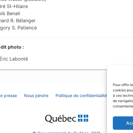
ré St-Hilaire
ib Benali
hard R. Bélanger
gory S. Patience
dit photo :
Éric Labonté
Pour offrir 
cookies pour
de presse
Nous joindre
Politique de confidentialité
Déclarati
à ces techn
de navigatio
consentement
Ac