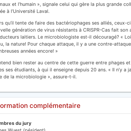
maux et l’humain », signale celui qui gère la plus grande c
uée à l’Université Laval.
rs qu’il tente de faire des bactériophages ses alliés, ceux-
velle génération de virus résistants à CRISPR-Cas fait son
ducteurs laitiers. Le microbiologiste est-il découragé? « Loin
u, la nature! Pour chaque attaque, il y a une contre-attaque.
breuses années encore! »
entend bien rester au centre de cette guerre entre phages e
es ses étudiants, à qui il enseigne depuis 20 ans. « Il n’y a
re de la microbiologie », assure-t-il.
formation complémentaire
bres du jury
es Wuest (pésident)