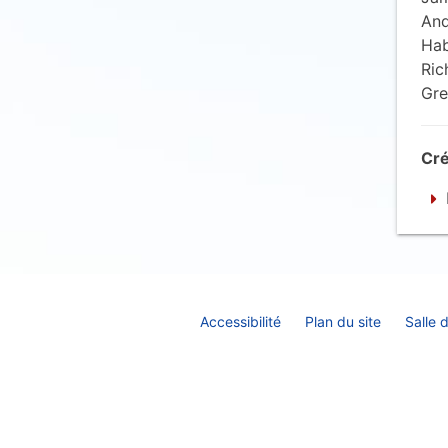
And
Hab
Ric
Gre
Cré
Accessibilité
Plan du site
Salle 